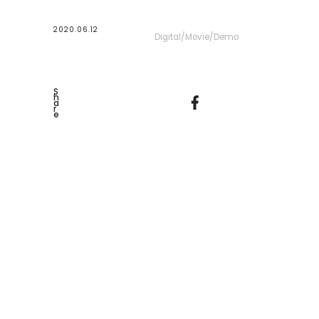
2020.06.12
Digital
Movie
Demo
S
H
A
R
E