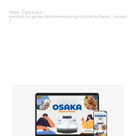
https://global.jr-
central.co.jp/en/onlinebooking/contents/hello_osaka
/