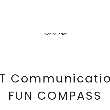
CONTACT
CONTACT
CONTACT
CONTACT
CONTACT
CO
Back to index
T
C
o
m
m
u
n
i
c
a
t
i
F
U
N
C
O
M
P
A
S
S