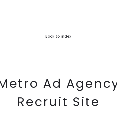
CONTACT
CONTACT
CONTACT
CONTACT
CONTACT
CONT
Back to index
M
e
t
r
o
A
d
A
g
e
n
c
R
e
c
r
u
i
t
S
i
t
e